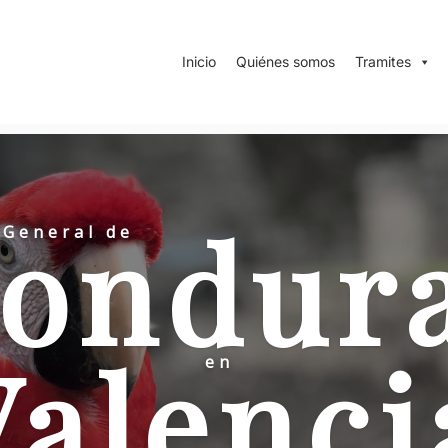
Inicio
Quiénes somos
Tramites
ondur
 General de
Valenci
en