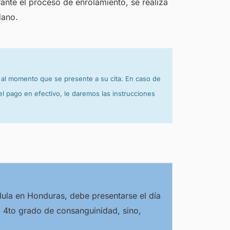
nte el proceso de enrolamiento, se realiza
dano.
r al momento que se presente a su cita. En caso de
el pago en efectivo, le daremos las instrucciones
dula en Honduras, debe presentarse el día
el 4to grado de consanguinidad, sino,