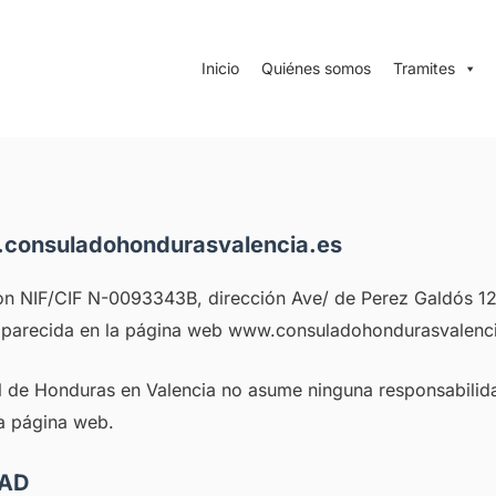
Inicio
Quiénes somos
Tramites
w.consuladohondurasvalencia.es
on NIF/CIF N-0093343B, dirección Ave/ de Perez Galdós 12
ón aparecida en la página web www.consuladohondurasvalenci
al de Honduras en Valencia no asume ninguna responsabilida
la página web.
DAD